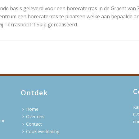
vende basis geleverd voor een horecaterras in de Gracht van
centrum een horecaterras te plaatsen welke aan bepaalde a
 Terrasboot ’t Skip gerealiseerd.
C
Ontdek
Ka
Home
07
Over ons
oor
co
Contact
Cookieverklaring