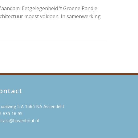
 Zaandam. Eetgelegenheid ’t Groene Pandje
rchitectuur moest voldoen. In samenwerking
ontact
naalweg 5 A 1566 NA Assendelft
5 635 16 95
ntact@havenhout.nl