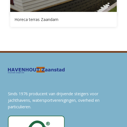
Horeca terras Zaandam
Sinds 1976 producent van drijvende steigers voor
jachthavens, watersportverenigingen, overheid en
particulieren.