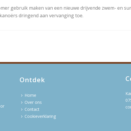
er gebruik maken van een nieuwe drijvende zwem- en surf
 kanoërs dringend aan vervanging toe.
C
Ontdek
Ka
Home
07
Over ons
oor
co
Contact
Cookieverklaring